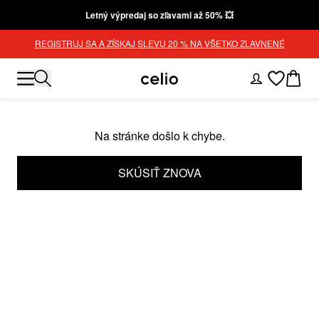
Letný výpredaj so zľavami až 50% 💥
REGISTRUJ SA A ZÍSKAJ SLEVU 20 % NA VŠETKO ZLAVNENÉ
Na stránke došlo k chybe.
SKÚSIŤ ZNOVA