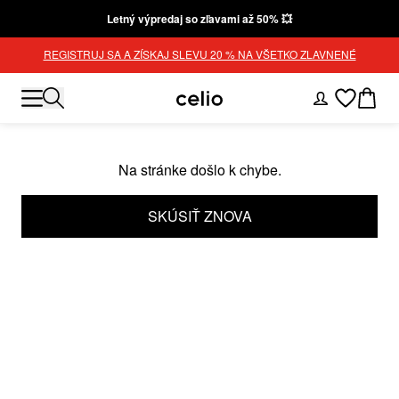
Letný výpredaj so zľavami až 50% 💥
REGISTRUJ SA A ZÍSKAJ SLEVU 20 % NA VŠETKO ZLAVNENÉ
Na stránke došlo k chybe.
SKÚSIŤ ZNOVA