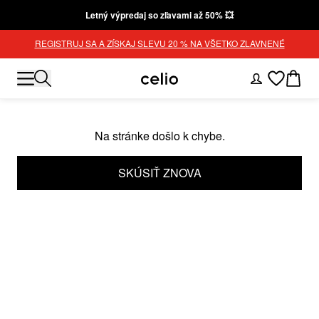
Letný výpredaj so zľavami až 50% 💥
REGISTRUJ SA A ZÍSKAJ SLEVU 20 % NA VŠETKO ZLAVNENÉ
Na stránke došlo k chybe.
SKÚSIŤ ZNOVA