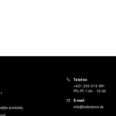
Telefón
+421 233 215 981
PO
-
PI
7:00 - 15:00
o+
E-mail
info@celiostore.sk
ejšie produkty
hod