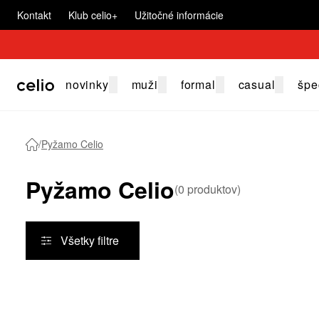
Kontakt
Klub celio+
Užitočné informácie
novinky
muži
formal
casual
špe
/
Pyžamo Celio
Pyžamo Celio
(
0
produktov
)
Všetky filtre
Produkty