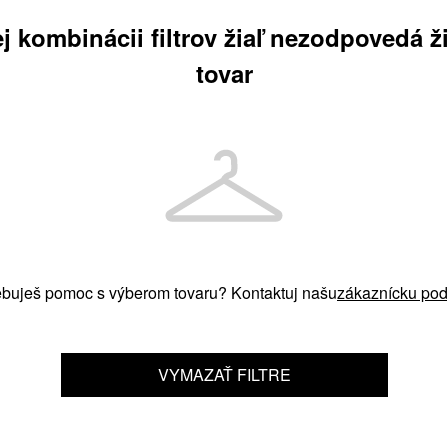
ej kombinácii filtrov žiaľ nezodpovedá ž
tovar
ebuješ pomoc s výberom tovaru? Kontaktuj našu
zákaznícku pod
VYMAZAŤ FILTRE