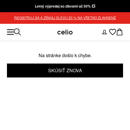
Letný výpredaj so zľavami až 50% 💥
REGISTRUJ SA A ZÍSKAJ SLEVU 20 % NA VŠETKO ZLAVNENÉ
Na stránke došlo k chybe.
SKÚSIŤ ZNOVA