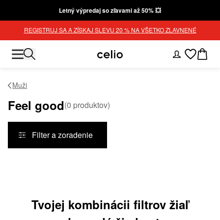
Letný výpredaj so zľavami až 50% 💥
REGISTRUJ SA A ZÍSKAJ SLEVU 20 % NA VŠETKO ZLAVNENÉ
Muži
Feel good
(
0
produktov
)
Filter a zoradenie
Produkty
Tvojej kombinácii filtrov žiaľ