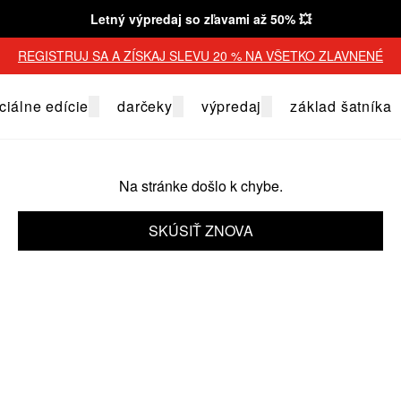
Letný výpredaj so zľavami až 50% 💥
REGISTRUJ SA A ZÍSKAJ SLEVU 20 % NA VŠETKO ZLAVNENÉ
ciálne edície
darčeky
výpredaj
základ šatníka
Na stránke došlo k chybe.
SKÚSIŤ ZNOVA