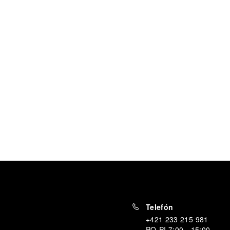
Telefón
+421 233 215 981
PO
-
PI
7:00 - 15:00