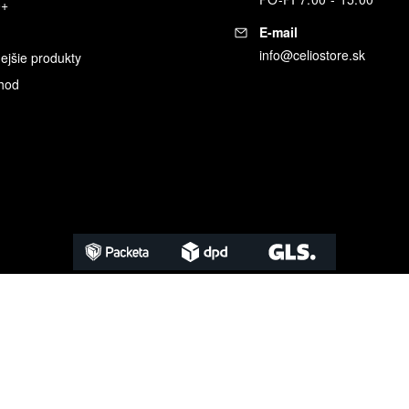
o+
E-mail
info@celiostore.sk
ejšie produkty
hod