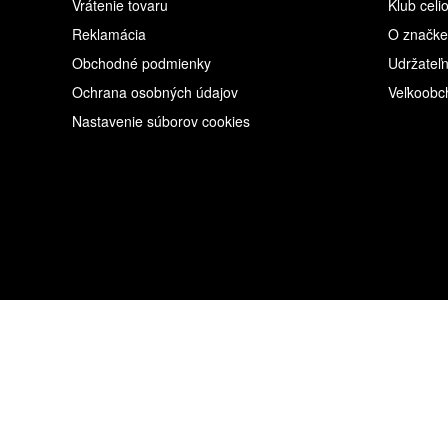
Vrátenie tovaru
Klub celi
Reklamácia
O značke
Obchodné podmienky
Udržateľn
Ochrana osobných údajov
Veľkoobc
Nastavenie súborov cookies
Copyright © 2026 ML CZECH REPUBLIC s.r.o., IČO: 28468121