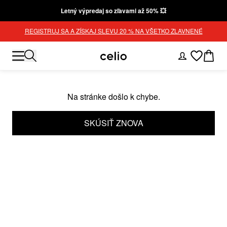
Letný výpredaj so zľavami až 50% 💥
REGISTRUJ SA A ZÍSKAJ SLEVU 20 % NA VŠETKO ZLAVNENÉ
Na stránke došlo k chybe.
SKÚSIŤ ZNOVA